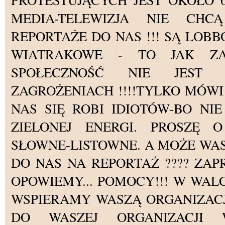
PROTESTUJĄCYCH JEST OKOŁO 6 
MEDIA-TELEWIZJA NIE CHC
REPORTAŻE DO NAS !!! SĄ LOB
WIATRAKOWE - TO JAK ZA
SPOŁECZNOŚĆ NIE JEST
ZAGROŻENIACH !!!!TYLKO MÓWI 
NAS SIĘ ROBI IDIOTÓW-BO NI
ZIELONEJ ENERGI. PROSZĘ O
SŁOWNE-LISTOWNE. A MOŻE WA
DO NAS NA REPORTAŻ ???? ZA
OPOWIEMY... POMOCY!!! W WALC
WSPIERAMY WASZĄ ORGANIZACJ
DO WASZEJ ORGANIZACJI 