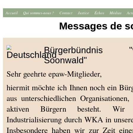
Accueil
Qui sommes-nous ?
Contact
Justice
Échos
Médias
Act
Messages de s
Bürgerbündnis "win
Soonwald"
Sehr geehrte epaw-Mitglieder,
hiermit möchte ich Ihnen noch ein Bürg
aus unterschiedlichen Organisationen
aktiven Bürgern besteht. Wir
Industrialisierung durch WKA in unse
Insbesondere haben wir zur Zeit ein