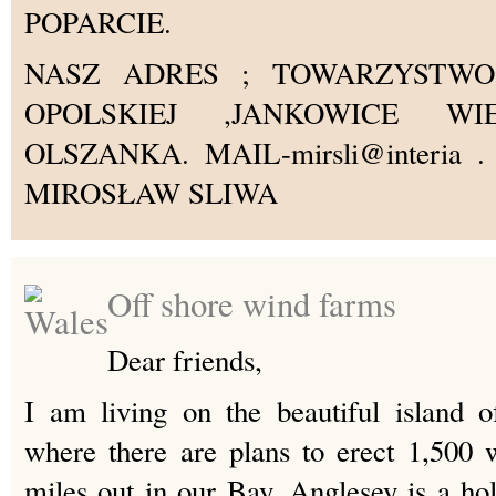
POPARCIE.
NASZ ADRES ; TOWARZYSTWO 
OPOLSKIEJ ,JANKOWICE WIE
OLSZANKA. MAIL-mirsli@interia . p
MIROSŁAW SLIWA
Off shore wind farms
Dear friends,
I am living on the beautiful island 
where there are plans to erect 1,500 
miles out in our Bay. Anglesey is a hol