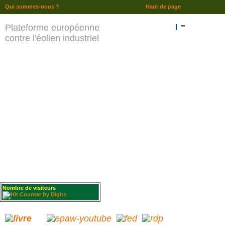
Qui sommes-nous ?
Haut de page
Plateforme européenne
""
contre l'éolien industriel
Nombre de visiteurs
: