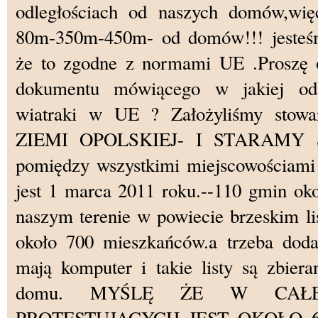
odległościach od naszych domów,wię
80m-350m-450m- od domów!!! jesteś
że to zgodne z normami UE .Proszę 
dokumentu mówiącego w jakiej odl
wiatraki w UE ? Założyliśmy stow
ZIEMI OPOLSKIEJ- I STARAMY SI
pomiędzy wszystkimi miejscowościami ,
jest 1 marca 2011 roku.--110 gmin ok
naszym terenie w powiecie brzeskim li
około 700 mieszkańców.a trzeba dod
mają komputer i takie listy są zbie
domu. MYŚLĘ ŻE W CAŁE