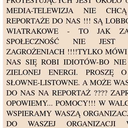
PROTESTUJĄCYCH JEST OKOŁO 6 
MEDIA-TELEWIZJA NIE CHC
REPORTAŻE DO NAS !!! SĄ LOB
WIATRAKOWE - TO JAK ZA
SPOŁECZNOŚĆ NIE JEST
ZAGROŻENIACH !!!!TYLKO MÓWI 
NAS SIĘ ROBI IDIOTÓW-BO NI
ZIELONEJ ENERGI. PROSZĘ O
SŁOWNE-LISTOWNE. A MOŻE WA
DO NAS NA REPORTAŻ ???? ZA
OPOWIEMY... POMOCY!!! W WALC
WSPIERAMY WASZĄ ORGANIZACJ
DO WASZEJ ORGANIZACJI 