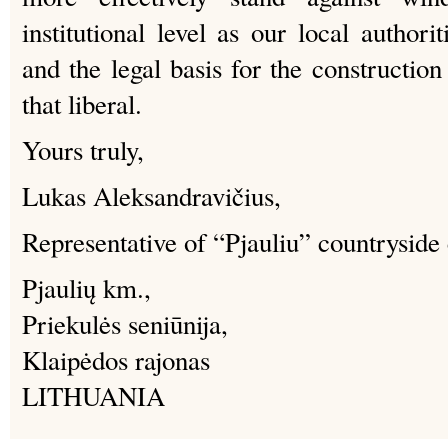
institutional level as our local authori
and the legal basis for the constructio
that liberal.
Yours truly,
Lukas Aleksandravičius,
Representative of “Pjauliu” countrysid
Pjaulių km.,
Priekulės seniūnija,
Klaipėdos rajonas
LITHUANIA