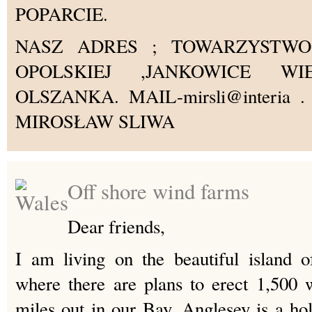
POPARCIE.
NASZ ADRES ; TOWARZYSTWO 
OPOLSKIEJ ,JANKOWICE WIE
OLSZANKA. MAIL-mirsli@interia . p
MIROSŁAW SLIWA
Off shore wind farms
Dear friends,
I am living on the beautiful island 
where there are plans to erect 1,500 
miles out in our Bay. Anglesey is a hol