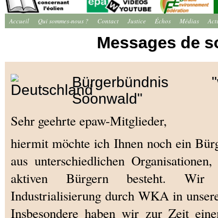
Accueil
Qui sommes-nous ?
Contact
Justice
Échos
Médias
Act
Messages de s
Bürgerbündnis "win
Soonwald"
Sehr geehrte epaw-Mitglieder,
hiermit möchte ich Ihnen noch ein Bürg
aus unterschiedlichen Organisationen
aktiven Bürgern besteht. Wir
Industrialisierung durch WKA in unse
Insbesondere haben wir zur Zeit ein