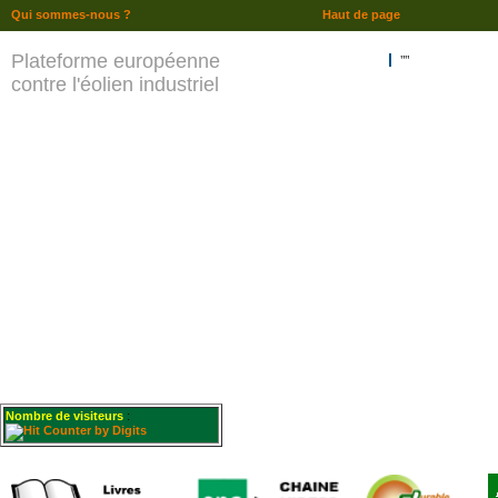
Qui sommes-nous ?
Haut de page
Plateforme européenne
""
contre l'éolien industriel
Nombre de visiteurs
: