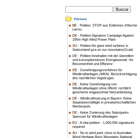
Peticiones
BE - Petition: STOP aux Eoliennes d'Aische
Liernu
DE - Petition:Signature Campaign Against
185m High Wind Power Plant
SU - Petition:No giant wind turbines in
Switzerland-jura on our mountains(Grati)
DE - Petition:Innehalten mit der übereilten
und konzeptionslosen Energiewende -für
Besonnenheit und Effizienz:
DE - Genehmigungsverfahren für
Windkraftanlagen (WKA): Berücksichtigung
des nächtlichen Vogelzuges
DE - Keine Genehmigung von
Windkraftanlagen ohne öffentl. rechtlich
gesicherte engpassfreie Netzanbindung
DE - Windkraftnutzung in Bayern: Keine
Staatsbeschäftigte in privatwirtschaftlichen
Werbespots
DE - Keine Zonierung des Naturparks
Spessart für Windkraftanlagen
EU - A vital petition - 1,000,000 signatures
required
AU - No to wind park close to Australian
Word Heritage Buny Mountains National