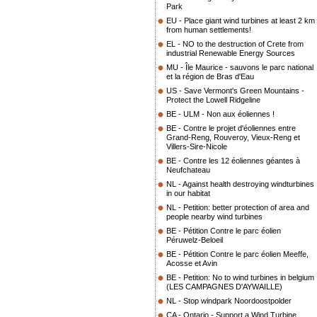
Park
EU - Place giant wind turbines at least 2 km
from human settlements!
EL - NO to the destruction of Crete from
industrial Renewable Energy Sources
MU - Île Maurice - sauvons le parc national
et la région de Bras d'Eau
US - Save Vermont's Green Mountains -
Protect the Lowell Ridgeline
BE - ULM - Non aux éoliennes !
BE - Contre le projet d'éoliennes entre
Grand-Reng, Rouveroy, Vieux-Reng et
Villers-Sire-Nicole
BE - Contre les 12 éoliennes géantes à
Neufchateau
NL - Against health destroying windturbines
in our habitat
NL - Petition: better protection of area and
people nearby wind turbines
BE - Pétition Contre le parc éolien
Péruwelz-Beloeil
BE - Pétition Contre le parc éolien Meeffe,
Acosse et Avin
BE - Petition: No to wind turbines in belgium
(LES CAMPAGNES D'AYWAILLE)
NL - Stop windpark Noordoostpolder
CA - Ontario - Support a Wind Turbine