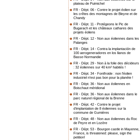
plateau de Puimichel
FR - Dépt. 06 - Contre le projet éolien sur
les crêtes des montagnes de Bleyne et de
Chandy
FR - Dépt. 11 - Protégeons le Pic de
Bugarach et les châteaux cathares des
projets éoliens
FR - Dépt. 12 - Non aux éoliennes dans les
Palanges
FR - Dépt. 14 - Contra la implantación de
100 aerogeneradores en los llanos de
Basse-Normandie
FR - Dépt. 29 - Non à la folie des décideurs
: 32 éoliennes sur 40 km² habités !
FR - Dépt. 34 - Fontfroide : non l'éolien
industriel n'est pas bon pour la planète !
FR - Dépt. 36 - Non aux éoliennes en
Boischaut méridional
FR - Dépt. 36 - Non aux éoliennes dans le
parc naturel régional de la Brenne
FR - Dépt. 42 - Contre le projet
d’implantation de 8 éoliennes sur la
commune de Gumières
FR - Dépt. 48 - Non aux éoliennes du Roc
de Peyre et en Lozère
FR - Dépt. 53 - Bourgon castle in Mayenne,
France, is threatened: please, sign the
petition!