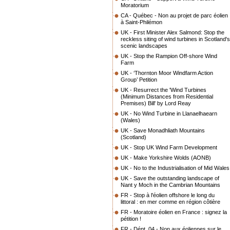
Moratorium
CA - Québec - Non au projet de parc éolien
à Saint-Philémon
UK - First Minister Alex Salmond: Stop the
reckless siting of wind turbines in Scotland's
scenic landscapes
UK - Stop the Rampion Off-shore Wind
Farm
UK - ‘Thornton Moor Windfarm Action
Group’ Petition
UK - Resurrect the 'Wind Turbines
(Minimum Distances from Residential
Premises) Bill' by Lord Reay
UK - No Wind Turbine in Llanaelhaearn
(Wales)
UK - Save Monadhliath Mountains
(Scotland)
UK - Stop UK Wind Farm Development
UK - Make Yorkshire Wolds (AONB)
UK - No to the Industrialisation of Mid Wales
UK - Save the outstanding landscape of
Nant y Moch in the Cambrian Mountains
FR - Stop à l'éolien offshore le long du
littoral : en mer comme en région côtière
FR - Moratoire éolien en France : signez la
pétition !
FR - Dépt. 04 - Non aux éoliennes sur le