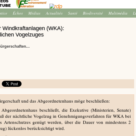
stice
Échos
Médias
Actualités
Santé
Biodiversité
Multimédia
L
 Windkraftanlagen (WKA):
lichen Vogelzuges
ürgerschaften...
 Bürgerschaft und das Abgeordnetenhaus möge beschließen:
 Abgeordnetenhaus beschließt, die Exekutive (Ministerien, Senate)
 daß der nächtliche Vogelzug in Genehmigungsverfahren für WKA bei
es Artenschutzes genügt werden, über die Dauer von mindestens 2
ug) lückenlos berücksichtigt wird.