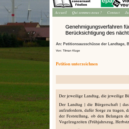
Accueil
Qui sommes-nous ?
Contact
Ju
Genehmigungsverfahren für
Berücksichtigung des nächt
An: Petitionsausschüsse der Landtage, B
Von: Tilman Kluge
Petition unterzeichnen
Der jeweilige Landtag, die jeweilige
Der Landtag | die Bürgerschaft | das
aufzufordern, dafür Sorge zu tragen,
der Feststellung, ob den Belangen d
Vogelzugzeiten (Frühjahrszug, Herbstz