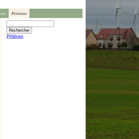
iens
Pétitions