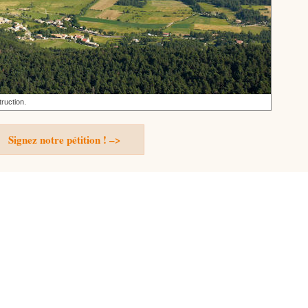
truction.
Signez notre pétition ! –>