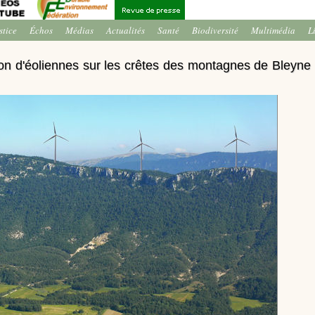
stice
Échos
Médias
Actualités
Santé
Biodiversité
Multimédia
L
tion d'éoliennes sur les crêtes des montagnes de Bleyne