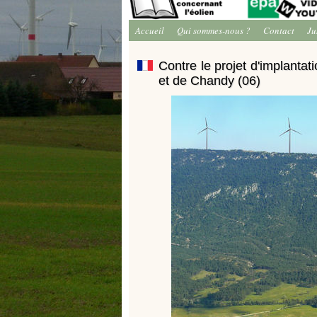
Accueil
Qui sommes-nous ?
Contact
Ju
Contre le projet d'implanta
et de Chandy (06)