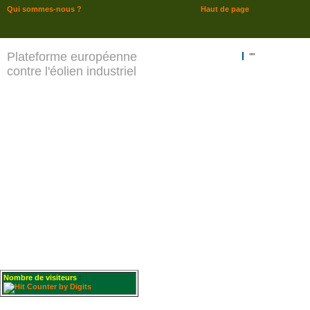
Qui sommes-nous ?
Haut de page
Plateforme européenne
""
contre l'éolien industriel
Nombre de visiteurs
: