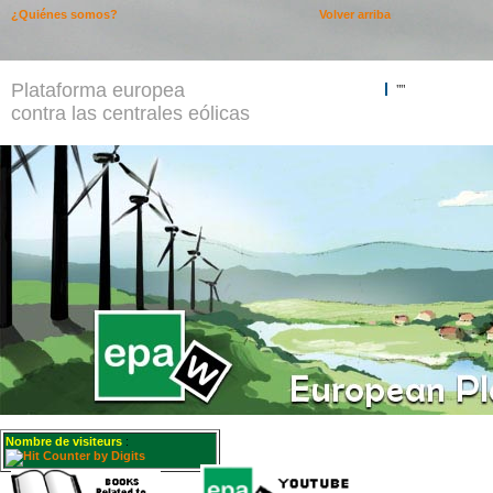
¿Quiénes somos?
Volver arriba
Plataforma europea
""
contra las centrales eólicas
Nombre de visiteurs
: