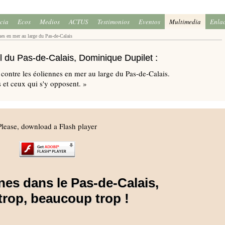
icia
Ecos
Medios
ACTUS
Testimonios
Eventos
Multimedia
Enla
nes en mer au large du Pas-de-Calais
l du Pas-de-Calais, Dominique Dupilet :
 contre les éoliennes en mer au large du Pas-de-Calais.
es et ceux qui s'y opposent. »
Please, download a Flash player
nes dans le Pas-de-Calais,
 trop, beaucoup trop !