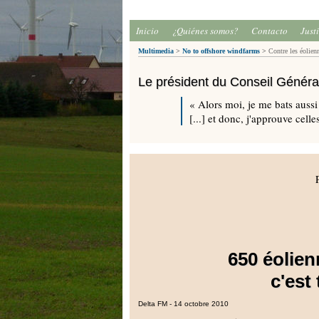
Inicio
¿Quiénes somos?
Contacto
Just
Multimedia
>
No to offshore windfarms
>
Contre les éolien
Le président du Conseil Généra
« Alors moi, je me bats aussi
[...] et donc, j'approuve cell
650 éolien
c'est
Delta FM - 14 octobre 2010