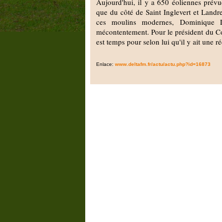
Aujourd'hui, il y a 650 éoliennes prévu
que du côté de Saint Inglevert et Landre
ces moulins modernes, Dominique D
mécontentement. Pour le président du Con
est temps pour selon lui qu'il y ait une ré
Enlace:
www.deltafm.fr/actu/actu.php?id=16873