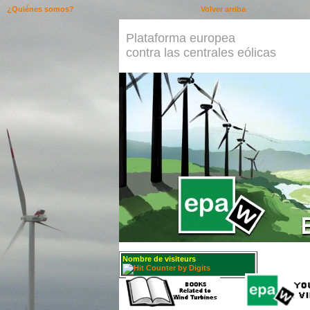
¿Quiénes somos?
Volver arriba
Plataforma europea
contra las centrales eólicas
Nombre de visiteurs
: