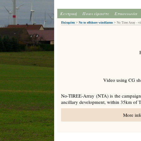
Κεντρική
Ποιοι είμαστε
Επικοινωνία
Πολυμέσα
>
No to offshore windfarms
>
No Tiree Array - v
Video using CG sho
No-TIREE-Array (NTA) is the campaign to
ancillary development, within 35km of Ti
More inf