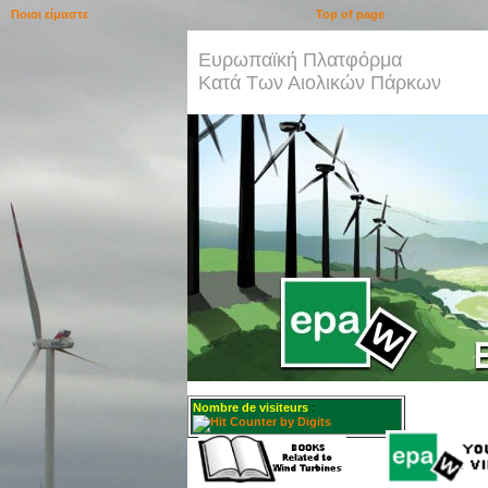
Ποιοι είμαστε
Top of page
Ευρωπαϊκή Πλατφόρμα
Κατά Των Αιολικών Πάρκων
Nombre de visiteurs
: