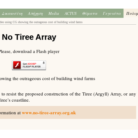
Δικαιοσύνη
Απήχηση
Media
ACTUS
Θύματα
Γεγονότα
Πολυ
ideo using CG showing the outrageous cost of building wind farms
No Tiree Array
Please, download a Flash player
wing the outrageous cost of building wind farms
 resist the proposed construction of the Tiree (Argyll) Array, or any
ree’s coastline.
www.no-tiree-array.org.uk
ormation at