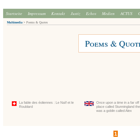
Startseite
Impressum
Kontakt
Justiz
Echos
Medien
ACTUS
Multimedia
>
Poems & Quotes
Poems & Quot
La fable des éoliennes : Le Naïf et le
Once upon a time in a far off
Roublard
place called Stunningland th
was a goblin called Alex
1