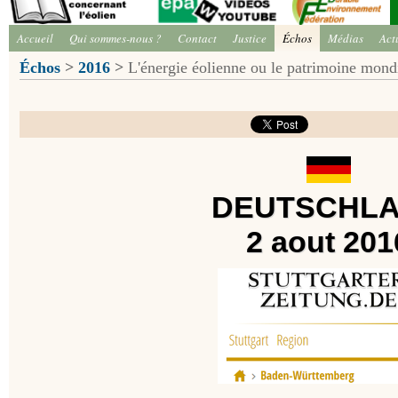
Accueil
Qui sommes-nous ?
Contact
Justice
Échos
Médias
Act
Échos
>
2016
>
L'énergie éolienne ou le patrimoine mondia
DEUTSCHL
2 aout 201