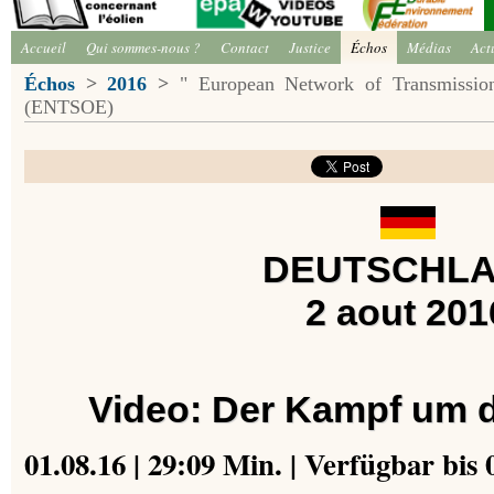
Accueil
Qui sommes-nous ?
Contact
Justice
Échos
Médias
Act
Échos
>
2016
>
" European Network of Transmission 
(ENTSOE)
DEUTSCHL
2 aout 201
Video: Der Kampf um 
01.08.16 | 29:09 Min. | Verfügbar bis 