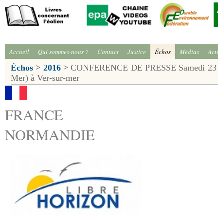
Accueil
Qui sommes-nous ?
Contact
Justice
Échos
Médias
Act
Échos
>
2016
>
CONFERENCE DE PRESSE Samedi 23 avri
Mer) à Ver-sur-mer
FRANCE
NORMANDIE