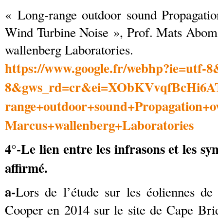
« Long-range outdoor sound Propagation
Wind Turbine Noise », Prof. Mats Abo
wallenberg Laboratories.
https://www.google.fr/webhp?ie=utf-8
8&gws_rd=cr&ei=XObKVvqfBcHi6
range+outdoor+sound+Propagatio
Marcus+wallenberg+Laboratories
4°-Le lien entre les infrasons et les s
affirmé.
a-
Lors de l’étude sur les éoliennes d
Cooper en 2014 sur le site de Cape Bridg