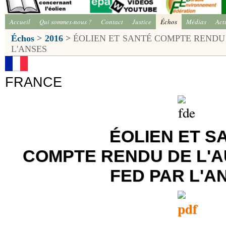
Accueil
Qui sommes-nous ?
Contact
Justice
Échos
Médias
Act
Échos
>
2016
>
ÉOLIEN ET SANTÉ COMPTE RENDU 
L'ANSES
FRANCE
ÉOLIEN ET S
COMPTE RENDU DE L'A
FED PAR L'A