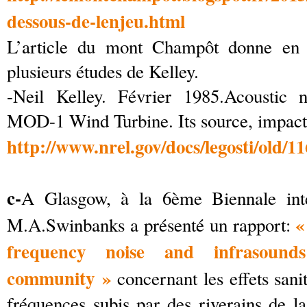
dessous-de-lenjeu.html
L’article du mont Champôt donne en 
plusieurs études de Kelley.
-Neil Kelley. Février 1985.Acoustic n
MOD-1 Wind Turbine. Its source, impact 
http://www.nrel.gov/docs/legosti/old/1
c-
A Glasgow, à la 6ème Biennale inte
«
M.A.Swinbanks a présenté un rapport:
frequency noise and infrasoun
community »
concernant les effets sanit
fréquences subis par des riverains de la