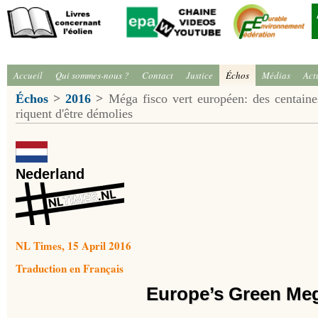
Accueil
Qui sommes-nous ?
Contact
Justice
Échos
Médias
Act
Échos
>
2016
>
Méga fisco vert européen: des centaines
riquent d'être démolies
Nederland
NL Times, 15 April 2016
Traduction en Français
Europe’s Green Me