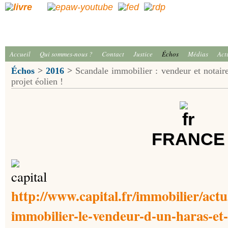
Accueil
Qui sommes-nous ?
Contact
Justice
Échos
Médias
Act
Échos
>
2016
>
Scandale immobilier : vendeur et notair
projet éolien !
FRANCE
http://www.capital.fr/immobilier/actu
immobilier-le-vendeur-d-un-haras-et-