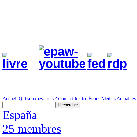
Accueil
Qui sommes-nous ?
Contact
Justice
Échos
Médias
Actualités
España
25 membres