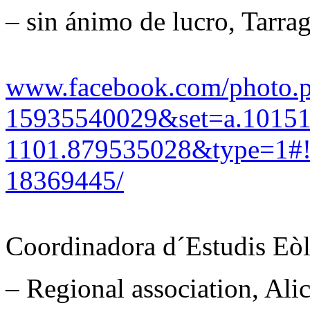
– sin ánimo de lucro, Tarra
www.facebook.com/photo.
15935540029&set=a.1015
1101.879535028&type=1#!
18369445/
Coordinadora d´Estudis Eòl
– Regional association, Ali