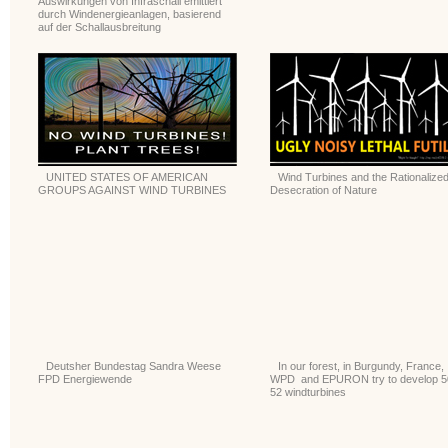
Auswirkungen von Infraschall emittiert
durch Windenergieanlagen, basierend
auf der Schallausbreitung
UNITED STATES OF AMERICAN
Wind Turbines and the Rationalize
GROUPS AGAINST WIND TURBINES
Desecration of Nature
Deutsher Bundestag Sandra Weese
In our forest, in Burgundy, France,
FPD Energiewende
WPD and EPURON try to develop 5
52 windturbines