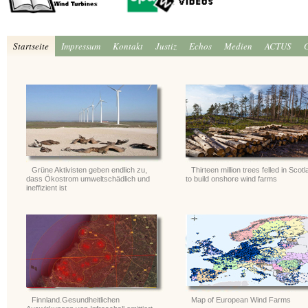
Startseite
Impressum
Kontakt
Justiz
Echos
Medien
ACTUS
Grüne Aktivisten geben endlich zu,
Thirteen million trees felled in Scot
dass Ökostrom umweltschädlich und
to build onshore wind farms
ineffizient ist
Finnland.Gesundheitlichen
Map of European Wind Farms