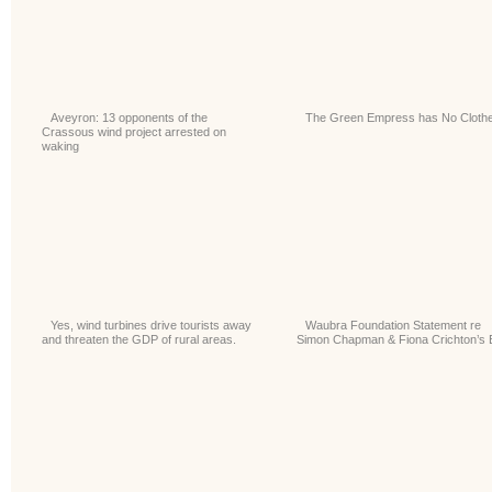
Aveyron: 13 opponents of the
The Green Empress has No Cloth
Crassous wind project arrested on
waking
Yes, wind turbines drive tourists away
Waubra Foundation Statement re
and threaten the GDP of rural areas.
Simon Chapman & Fiona Crichton’s