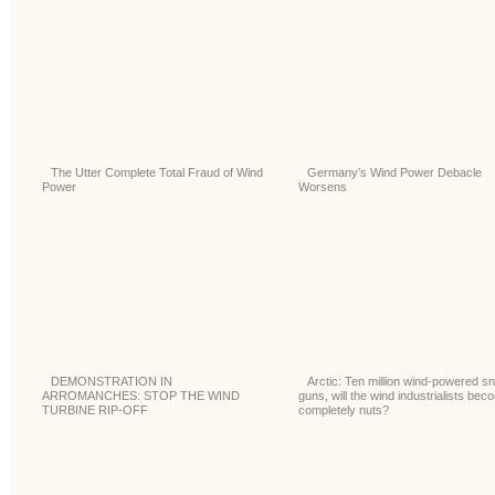
The Utter Complete Total Fraud of Wind
Germany’s Wind Power Debacle
Power
Worsens
DEMONSTRATION IN
Arctic: Ten million wind-powered s
ARROMANCHES: STOP THE WIND
guns, will the wind industrialists bec
TURBINE RIP-OFF
completely nuts?