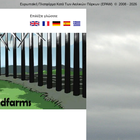
Ευρωπαϊκή Πλατφόρμα Κατά Των Αιολικών Πάρκων (EPAW) © 2008 - 2026
Επιλέξτε γλώσσα: