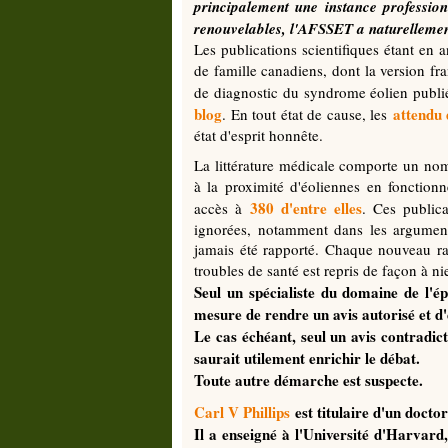
principalement une instance professio
renouvelables, l'AFSSET a naturellement
Les publications scientifiques étant en an
de famille canadiens, dont la version fr
de diagnostic du syndrome éolien publié
blog
attendu
. En tout état de cause, les
état d'esprit honnête.
La littérature médicale comporte un nomb
à la proximité d'éoliennes en fonctionn
380 d'entre elles
accès à
. Ces public
ignorées, notamment dans les arguments 
jamais été rapporté. Chaque nouveau ra
troubles de santé est repris de façon à n
Seul un spécialiste du domaine de l'é
mesure de rendre un avis autorisé et d'
Le cas échéant, seul un avis contradic
saurait utilement enrichir le débat.
Toute autre démarche est suspecte.
Carl V Phillips
est titulaire d'un docto
Il a enseigné à l'Université d'Harvard,