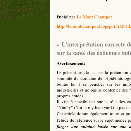
Le Mont Champot
Publié par
http://lemontchampot.blogspot.fr/2014/
« L’interprétation correcte d
sur la santé des éoliennes ind
Avertissement:
Le présent article n'a pas la prétention
sommité du domaine de l'épidémiologie 
bonne foi à se pencher sur les innom
industrielles et ne pas se contenter des
propres études.
Il vise à sensibiliser sur le rôle des
"Nimby" (Not in my backyard ou pas dans
Cet article donne également toute sa por
l'étude de référence sur le sujet menée p
forger une opinion basée sur une an