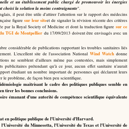
nnelle et un établissement public chargé de promouvoir les énergies
 choisi la solution la moins contraignante
".
glais, il peut être utile d'attirer l'attention sur le rapport des médecins
sur leur site
ançaise figure
et de signaler la révision récente des critères
sur ce
e par la Royal Society of Medicine et dont la traduction figure
 du TGI de Montpellier
du 17/09/2013 doivent être envisagés avec un
re considérable de publications rapportant les troubles sanitaires liés
Wind Watch
ement. L'excellent site de l'association National
donne
ations ne semblent d'ailleurs même pas contestées, mais simplement
publicitaires prétendant qu'à ce jour, aucun effet sanitaire n'aurait
pport étudiant un nombre important de personnes qui déclarent leurs
ier le problème, de façon bien peu scientifique.
pidémiologie maitrisant le cadre des politiques publiques semble en
en tirer les bonnes conclusions.
toire émanant d'une autorité de compétence scientifique équivalente
rat en politique publique de l'Université d'Harvard.
 l'Université du Minnesotta, l'Université du Texas et l'Université de