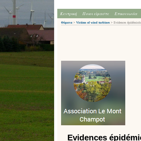
Κεντρική
Ποιοι είμαστε
Επικοινωνία
Θύματα
>
Victims of wind turbines
>
Evidences épidémiologi
Evidences épidémio