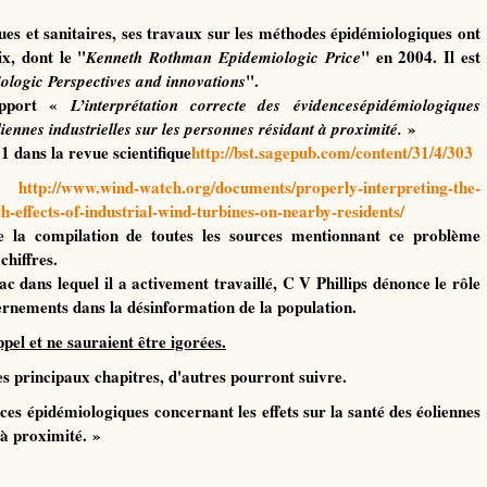
ues et sanitaires, ses travaux sur les méthodes épidémiologiques ont
x, dont le "
" en 2004. Il est
Kenneth Rothman Epidemiologic Price
".
ologic Perspectives and innovations
pport
«
L’interprétation correcte des
évidences
épidémiologiques
»
liennes industrielles sur les personnes résidant à proximité.
11 dans la revue scientifique
http://bst.sagepub.com/content/31/4/303
:
http://www.wind-watch.org/documents/properly-interpreting-the-
h-effects-of-industrial-wind-turbines-on-nearby-residents/
e la compilation de toutes les sources mentionnant ce problème
chiffres.
 dans lequel il a activement travaillé, C V Phillips dénonce le rôle
uvernements dans la désinformation de la population.
ppel et ne sauraient être igorées.
s principaux chapitres, d'autres pourront suivre.
ces
épidémiologiques concernant les effets sur la santé des éoliennes
 à proximité. »