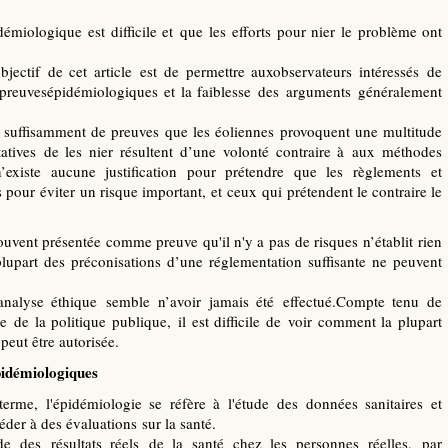
émiologique est difficile et que les efforts pour nier le problème ont
jectif de cet article est de permettre auxobservateurs intéressés de
 preuvesépidémiologiques et la faiblesse des arguments généralement
 a suffisamment de preuves que les éoliennes provoquent une multitude
atives de les nier résultent d’une volonté contraire à aux méthodes
ln’existe aucune justification pour prétendre que les règlements et
 pour éviter un risque important, et ceux qui prétendent le contraire le
souvent présentée comme preuve qu'il n'y a pas de risques n’établit rien
 plupart des préconisations d’une réglementation suffisante ne peuvent
 analyse éthique semble n’avoir jamais été effectué.Compte tenu de
e de la politique publique, il est difficile de voir comment la plupart
peut être autorisée.
pidémiologiques
erme, l'épidémiologie se réfère à l'étude des données sanitaires et
der à des évaluations sur la santé.
tude des résultats réels de la santé chez les personnes réelles, par