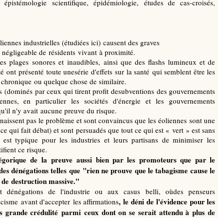
 épistémologie scientifique, épidémiologie, études de cas-croisés,
liennes industrielles (étudiées ici) causent des graves
négligeable de résidents vivant à proximité.
es plages sonores et inaudibles, ainsi que des flashs lumineux et de
ont présenté toute unesérie d'effets sur la santé qui semblent être les
s chronique ou quelque chose de similaire.
(dominés par ceux qui tirent profit desubventions des gouvernements
ennes, en particulier les sociétés d'énergie et les gouvernements
qu'il n'y avait aucune preuve du risque.
aissent pas le problème et sont convaincus que les éoliennes sont une
 qui fait débat) et sont persuadés que tout ce qui est « vert » est sans
 est typique pour les industries et leurs partisans de minimiser les
ifient ce risque.
tégorique de la preuve aussi bien par les promoteurs que par le
es dénégations telles que "rien ne prouve que le tabagisme cause le
de destruction massive."
t dénégations de l'industrie ou aux casus belli, oùdes penseurs
, le déni de l'évidence pour les
icisme avant d'accepter les affirmations
us grande crédulité parmi ceux dont on se serait attendu à plus de