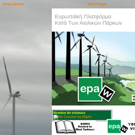
Ποιοι είμαστε
Top of page
Ευρωπαϊκή Πλατφόρμα
Κατά Των Αιολικών Πάρκων
Nombre de visiteurs
: