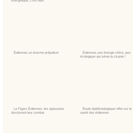
énergétique, c’est faux
Éoliennes un énorme préjudice!
Éoliennes une énergie chère, peu
écologique qui sème la zizanie !
Le Figaro Éoliennes: les opposants
Étude épidémiologique/ effet sur la
durcissent leur combat
santé des éoliennes