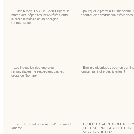
Julien Aubert, Loïk Le Floch-Prigent: le
pourquoi le préfet a-t-il suspendu u
match des dépenses incontrôlées entre
chantier de construction d’éoliennes
la filière nucléaire et les énergies
renouvelables
Les industries des énergies
Énergie électrique : peut-on contin
renouvelables ne respectent pas les
longtemps à dire des âneries ?
droits de l'homme
Éolien: le grand revirement d’Emmanuel
ECHEC TOTAL DE l’EOLIEN EN 
Macron
QUI CONCERNE LA REDUCTION 
EMISSIONS DE CO2