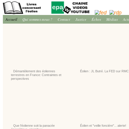
Accueil
Qui sommes-nous ?
Contact
Justice
Échos
Médias
Act
Démantèlement des éoliennes
Éolien : JL Butré. La FED sur RMC
terrestres en France: Contraintes et
perspectives
Que l'éolienne soit la panacée
Éolien et "veille foncière"... alerte!