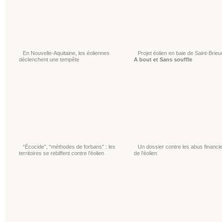
En Nouvelle-Aquitaine, les éoliennes
Projet éolien en baie de Saint-Brieuc
déclenchent une tempête
A bout et Sans souffle
“Écocide”, “méthodes de forbans” : les
Un dossier contre les abus financi
territoires se rebiffent contre l’éolien
de l’éolien