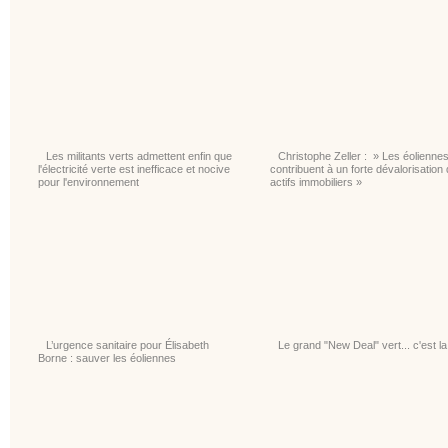
Les militants verts admettent enfin que
Christophe Zeller : » Les éolienne
l'électricité verte est inefficace et nocive
contribuent à un forte dévalorisation
pour l'environnement
actifs immobiliers »
L’urgence sanitaire pour Élisabeth
Le grand "New Deal" vert... c'est la 
Borne : sauver les éoliennes