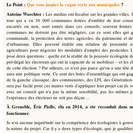
Le Point :
Que vous inspire la vague verte aux municipales
?
Antoine Waechter :
Les médias ont focalisé sur les grandes villes. I
tour qui a vu 30 000 communes dotées d'emblée de leur conseil
encartés ou non, sont entrés dans ces conseils, souvent formés à
communes ne doivent pas être négligées, car ce sont elles qui gère
communale, la protection des terres agricoles, du patrimoine et de
d'urbanisme. Elles peuvent établir une relation de proximité 
agriculteurs pour négocier les modalités d'emploi des pesticides. 
pose deux questions : quelle est la réalité de la poussée écologiste da
privilégié les électorats qui ont la capacité de se mobiliser – et les 
de cette élection ? Par ailleurs, ce n'est pas parce qu'on a une tête d
aura une politique verte. Ce sont des listes d'assemblage qui ont gagn
de la gauche classique, des communistes, des LFI, des Génératio
sera pas facile pour ces maires verts d'appliquer leur projet car ils
avec un conseil qui n'a pas la même sensibilité, pas les mêmes pri
l'espérance des électeurs ne soit pas déçue…
À Grenoble, Éric Piolle, élu en 2014, a été reconduit dans un
fonctionner.
Je n'ai aucune inquiétude sur la compétence des écologistes à gouv
la nature du projet. Car il y a deux types d'écologie, que je qualifie