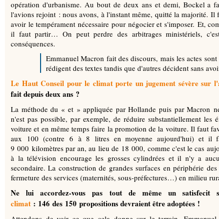
opération d'urbanisme. Au bout de deux ans et demi, Bockel a fai
l'avions rejoint : nous avons, à l'instant même, quitté la majorité. Il 
avoir le tempérament nécessaire pour négocier et s'imposer. Et, co
il faut partir… On peut perdre des arbitrages ministériels, c'es
conséquences.
Emmanuel Macron fait des discours, mais les actes sont 
rédigent des textes tandis que d'autres décident sans avo
Le Haut Conseil pour le climat porte un jugement sévère sur l
fait depuis deux ans ?
La méthode du « et » appliquée par Hollande puis par Macron ne p
n'est pas possible, par exemple, de réduire substantiellement les é
voiture et en même temps faire la promotion de la voiture. Il faut fa
aux 100 (contre 6 à 8 litres en moyenne aujourd'hui) et il fa
9 000 kilomètres par an, au lieu de 18 000, comme c'est le cas auj
à la télévision encourage les grosses cylindrées et il n'y a aucu
secondaire. La construction de grandes surfaces en périphérie des vil
fermeture des services (maternités, sous-préfectures…) en milieu ru
Ne lui accordez-vous pas tout de même un satisfecit
climat
: 146 des 150 propositions devraient être adoptées !
Attendons de voir ce que cela donne sur le terrain. Emmanuel 