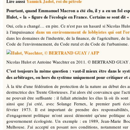
Lire aussi
Yannick Jadot, roi du pétrole
Pourtant, quand Emmanuel Macron a été élu, il y a eu un fol es
Hulot, « la » figure de l'écologie en France. Certains se sont dit
Oui, cela a changé… en pire. Ce n'est pas un hasard si Nicolas Hulot 
dans un environnement de lobbyistes qui ont l'ore
à l'impuissance
dans les domaines de l'industrie, de la finance, de l'agriculture, de
Code de l'environnement, du Code rural et du Code de l'urbanisme.
Nicolas Hulot et Antoine Waechter en 2011. © BERTRAND GUAY 
C'est toujours la même question : vaut-il mieux être dans le sys
des arbitrages, ou hors du système uniquement pour critiquer et
À la tête d'une fédération de protection de la nature au début des a
destructrice des Trente Glorieuses. J'ai alors été convaincu que l'acti
ne pouvait être suffisante : il fallait atteindre les élus là où ils sont
ainsi que j'ai créé, avec Solange Fernex, le premier parti éco
février 1973. Il est important de prendre des responsabilités
d'engagement politique m'ont aussi démontré qu'une politique 
gouvernement écologiste. Un exemple : en 1989, Jean-Marie Bock
Mulhouse. J'ai accepté en posant nos conditions, notamment sur l