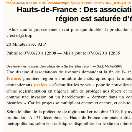
fbclid=IwAR1ESOAPTHfO-vw5nmUwqwFqmIGRz2VvBEDP0mYRRV-_hYrugM19Y
Hauts-de-France : Des associati
région est saturée d’
Alors que le gouvernement veut plus que doubler la production d’é
c’est déjà trop
20 Minutes avec AFP
Publié le 07/03/20 à 12h08 — Mis à jour le 07/03/20 à 12h35
Des éoliennes, ici près d'un village de la Sarthe. (illustration) —
GILE Michel/SIPA
Une dizaine d’associations de riverains demandent la fin de l'« 
France
, première région en nombre de mâts, après que la minis
préfets
demander aux
« d’identifier les zones » pour de nouvelles i
d’une réglementation en urgence afin de protéger nos foyers et 
comme une invasion ou un harcèlement », écrivent dans un comm
picardes. « Car les projets se multiplient encore et encore, et cela 
Selon le bilan de la préfecture de région au 1er octobre 2019, il y 
production. Au 31 décembre, les Hauts-de-France comptaient 464 d
métropolitaine, selon les statistiques disponibles sur le site du minist