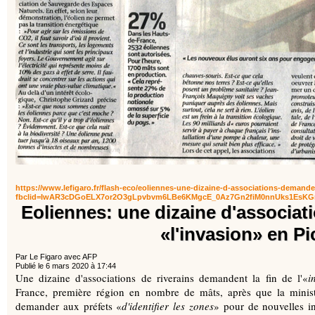
https://www.lefigaro.fr/flash-eco/eoliennes-une-dizaine-d-associations-demande-
fbclid=IwAR3cDGoELX7or2O3gLpvbvm6LBe6KMgcE_0Az7Gn2fiM0nnUks1EsKG
Eoliennes: une dizaine d'associat
«l'invasion» en Pi
Par Le Figaro avec AFP
Publié le 6 mars 2020 à 17:44
Une dizaine d'associations de riverains demandent la fin de l'«
i
France, première région en nombre de mâts, après que la minist
demander aux préfets «
d'identifier les zones
» pour de nouvelles in