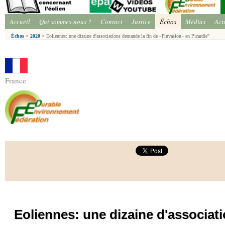
Accueil
Qui sommes-nous ?
Contact
Justice
Échos
Médias
Act
Échos
>
2020
>
Eoliennes: une dizaine d'associations demande la fin de «l'invasion» en Picardie"
France
Eoliennes: une dizaine d'associat