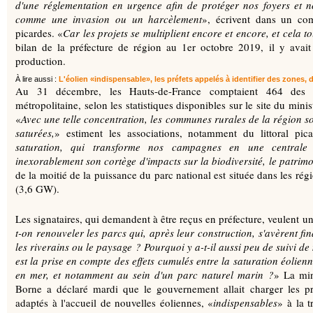
d'une réglementation en urgence afin de protéger nos foyers et 
comme une invasion ou un harcèlement
», écrivent dans un com
picardes. «
Car les projets se multiplient encore et encore, et cela 
bilan de la préfecture de région au 1er octobre 2019, il y avai
production.
À lire aussi :
L'éolien «indispensable», les préfets appelés à identifier des zones, 
Au 31 décembre, les Hauts-de-France comptaient 464 des 1.
métropolitaine, selon les statistiques disponibles sur le site du minis
«
Avec une telle concentration, les communes rurales de la région son
saturées,
» estiment les associations, notamment du littoral p
saturation, qui transforme nos campagnes en une centrale in
inexorablement son cortège d'impacts sur la biodiversité, le patrimo
de la moitié de la puissance du parc national est située dans les r
(3,6 GW).
Les signataires, qui demandent à être reçus en préfecture, veulent un 
t-on renouveler les parcs qui, après leur construction, s'avèrent f
les riverains ou le paysage ? Pourquoi y a-t-il aussi peu de suivi de
est la prise en compte des effets cumulés entre la saturation éolienn
en mer, et notamment au sein d'un parc naturel marin ?
» La min
Borne a déclaré mardi que le gouvernement allait charger les préf
adaptés à l'accueil de nouvelles éoliennes, «
indispensables
» à la 