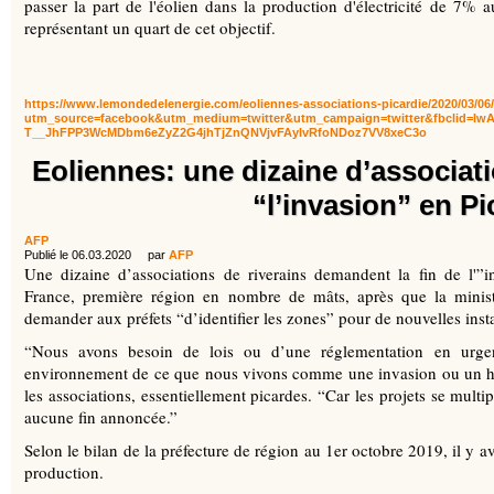
passer la part de l'éolien dans la production d'électricité de 7%
représentant un quart de cet objectif.
https://www.lemondedelenergie.com/eoliennes-associations-picardie/2020/03/06
utm_source=facebook&utm_medium=twitter&utm_campaign=twitter&fbclid=Iw
T__JhFPP3WcMDbm6eZyZ2G4jhTjZnQNVjvFAyIvRfoNDoz7VV8xeC3o
Eoliennes: une dizaine d’associat
“l’invasion” en Pi
AFP
Publié le 06.03.2020 par
AFP
Une dizaine d’associations de riverains demandent la fin de l'”
France, première région en nombre de mâts, après que la minist
demander aux préfets “d’identifier les zones” pour de nouvelles insta
“Nous avons besoin de lois ou d’une réglementation en urgen
environnement de ce que nous vivons comme une invasion ou un h
les associations, essentiellement picardes. “Car les projets se multi
aucune fin annoncée.”
Selon le bilan de la préfecture de région au 1er octobre 2019, il y 
production.