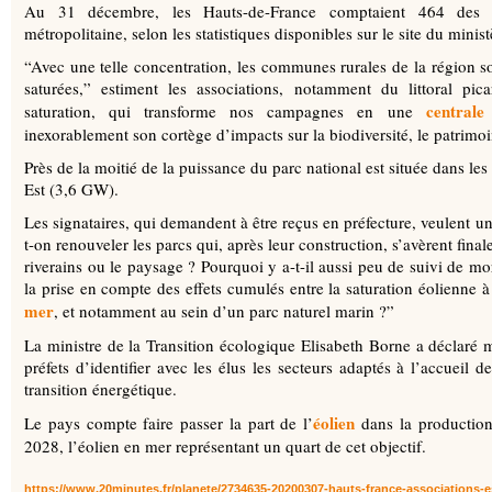
Au 31 décembre, les Hauts-de-France comptaient 464 des 1.
métropolitaine, selon les statistiques disponibles sur le site du minist
“Avec une telle concentration, les communes rurales de la région son
saturées,” estiment les associations, notamment du littoral p
centrale
saturation, qui transforme nos campagnes en une
i
inexorablement son cortège d’impacts sur la biodiversité, le patrimoi
Près de la moitié de la puissance du parc national est située dans l
Est (3,6 GW).
Les signataires, qui demandent à être reçus en préfecture, veulent un 
t-on renouveler les parcs qui, après leur construction, s’avèrent fin
riverains ou le paysage ? Pourquoi y a-t-il aussi peu de suivi de mor
la prise en compte des effets cumulés entre la saturation éolienne à
mer
, et notamment au sein d’un parc naturel marin ?”
La ministre de la Transition écologique Elisabeth Borne a déclaré 
préfets d’identifier avec les élus les secteurs adaptés à l’accueil 
transition énergétique.
éolien
Le pays compte faire passer la part de l’
dans la production
2028, l’éolien en mer représentant un quart de cet objectif.
https://www.20minutes.fr/planete/2734635-20200307-hauts-france-associations-e