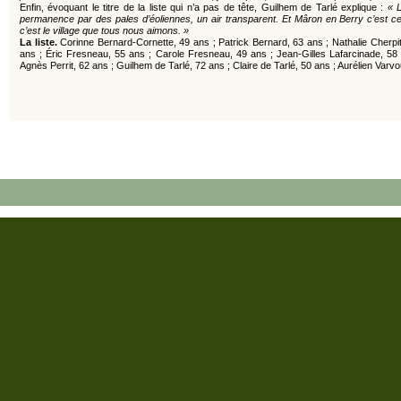
Enfin, évoquant le titre de la liste qui n’a pas de tête, Guilhem de Tarlé explique :
« L
permanence par des pales d’éoliennes, un air transparent. Et Mâron en Berry c’est ce 
c’est le village que tous nous aimons. »
La liste.
Corinne Bernard-Cornette, 49 ans ; Patrick Bernard, 63 ans ; Nathalie Cherpite
ans ; Éric Fresneau, 55 ans ; Carole Fresneau, 49 ans ; Jean-Gilles Lafarcinade, 58 a
Agnès Perrit, 62 ans ; Guilhem de Tarlé, 72 ans ; Claire de Tarlé, 50 ans ; Aurélien Varvo