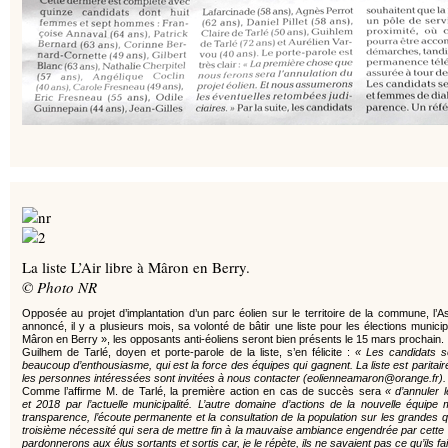
La liste L’Air libre à Mâron en Berry.
© Photo NR
Opposée au projet d’implantation d’un parc éolien sur le territoire de la commune, l’A
annoncé, il y a plusieurs mois, sa volonté de bâtir une liste pour les élections municip
Mâron en Berry », les opposants anti-éoliens seront bien présents le 15 mars prochain.
Guilhem de Tarlé, doyen et porte-parole de la liste, s’en félicite :
« Les candidats s
beaucoup d’enthousiasme, qui est la force des équipes qui gagnent. La liste est paritaire,
les personnes intéressées sont invitées à nous contacter (eolienneamaron@orange.fr).
Comme l’affirme M. de Tarlé, la première action en cas de succès sera
« d’annuler 
et 2018 par l’actuelle municipalité. L’autre domaine d’actions de la nouvelle équip
transparence, l’écoute permanente et la consultation de la population sur les grandes 
troisième nécessité qui sera de mettre fin à la mauvaise ambiance engendrée par cette a
pardonnerons aux élus sortants et sortis car, je le répète, ils ne savaient pas ce qu’ils fa