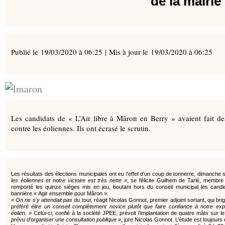
de la mairie
Publié le 19/03/2020 à 06:25 | Mis à jour le 19/03/2020 à 06:25
Les candidats de « L’Air libre à Mâron en Berry » avaient fait 
contre les éoliennes. Ils ont écrasé le scrutin.
Les résultats des élections municipales ont eu l’effet d’un coup de tonnerre, dimanche 
les éoliennes et notre victoire est très nette »
, se félicite Guilhem de Tarlé, membre 
remporté les quinze sièges mis en jeu, boutant hors du conseil municipal les candid
bannière « Agir ensemble pour Mâron ».
« On ne s’y attendait pas du tout,
réagit Nicolas Gonnot, premier adjoint sortant, qui br
préféré élire un conseil complètement novice plutôt que faire confiance à notre expér
éolien. »
Celui-ci, confié à la société JPEE, prévoit l’implantation de quatre mâts sur l
prévu d’organiser une consultation publique »
, jure Nicolas Gonnot. L’étude est toujours