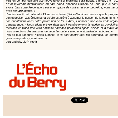
Vers un combat judiciaire ?Le nouveau conseil municipal sera installé, samedi, à 9 h 30
d’avis favorable d’implantation du parc éolien,
annonce Guilhem de Tarlé,
puis la con
avons bien conscience que c’est une rupture de contrat et que, peut-être, nous sero
avec des arguments. »
L’ancien élu Front national à Elbœuf-sur-Seine (Seine-Maritime) précise que le progra
son opposition aux éoliennes et qu’elle est prête à assumer la gestion de la commune.
«
nos orientations dans notre profession de foi. »
Ainsi, il annonce une
« nouvelle organ
transparence.
« Nous allons prévoir dans nos investissements la reprise en considéra
mettrons en place une veille sanitaire pour nos personnes âgées isolées et la mairie dev
nous prendrons des mesures de sécurité routière avec une signalisation adaptée. »
Pas de quoi rassurer Nicolas Gonnot :
« Ils sont contre tout, les éoliennes, les compt
gens rétrogrades, ça fait peur. »
bertrand.slezak@nrco.fr