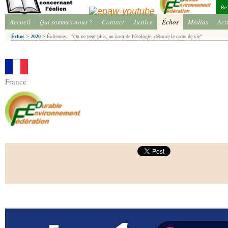
Accueil
Qui sommes-nous ?
Contact
Justice
Échos
Médias
Act
Échos
>
2020
>
Éoliennes : "On ne peut plus, au nom de l'écologie, détruire le cadre de vie"
France