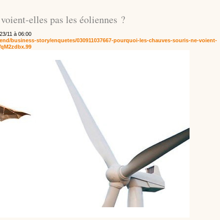
voient-elles pas les éoliennes ?
 23/11 à 06:00
-end/business-story/enquetes/030911037667-pourquoi-les-chauves-souris-ne-voient-
hYqM2zdbx.99