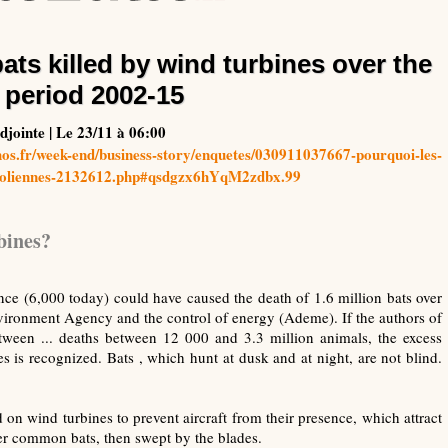
bats killed by wind turbines over the
period 2002-15
djointe | Le 23/11 à 06:00
hos.fr/week-end/business-story/enquetes/030911037667-pourquoi-les-
es-eoliennes-2132612.php#qsdgzx6hYqM2zdbx.99
bines?
ance (6,000 today) could have caused the death of 1.6 million bats over
vironment Agency and the control of energy (Ademe). If the authors of
etween ... deaths between 12 000 and 3.3 million animals, the excess
es is recognized. Bats , which hunt at dusk and at night, are not blind.
 on wind turbines to prevent aircraft from their presence, which attract
ther common bats, then swept by the blades.