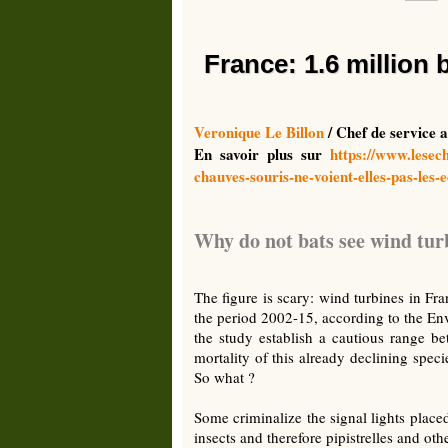
France: 1.6 million 
Veronique Le Billon
/ Chef de service a
En savoir plus sur
https://www.lesec
chauves-souris-ne-voient-elles-pas-l
Why do not bats see wind tur
The figure is scary: wind turbines in Fr
the period 2002-15, according to the En
the study establish a cautious range b
mortality of this already declining speci
So what ?
Some criminalize the signal lights placed
insects and therefore pipistrelles and o