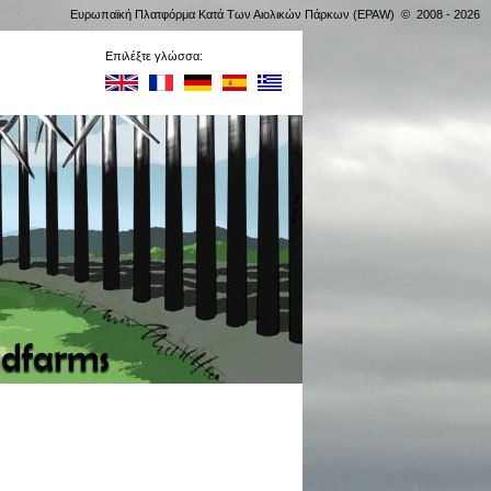
Ευρωπαϊκή Πλατφόρμα Κατά Των Αιολικών Πάρκων (EPAW) © 2008 - 2026
Επιλέξτε γλώσσα: