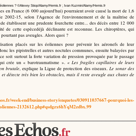
 éoliennes ? ©Alexey Stiop/Alamy/Hemis.fr ; Ivan Kuzmin/Alamy/Hemis.fr
nnes en France (6 000 aujourd'hui) pourraient avoir causé la mort de 1,6
ode 2002-15, selon l'Agence de l'environnement et de la maîtrise de
tude établissent une prudente fourchette entre... des décès entre 12 000
ité de cette espècedéjà déclinante est reconnue. Les chiroptères, qui
t pourtant pas aveugles. Alors quoi ?
lisation placés sur les éoliennes pour prévenir les aéronefs de leur
t donc les pipistrelles et autres noctules communes, ensuite balayées par
 ce soit surtout la forte variation de pression provoquée par le passage
 qui crée un « barotraumatisme ».
« Les fragiles capillaires de leurs
on brutale
, explique la Ligue de protection des oiseaux.
Le sonar des
et détecte très bien les obstacles, mais il reste aveugle aux chutes de
hos.fr/week-end/business-story/enquetes/030911037667-pourquoi-les-
es-eoliennes-2132612.php#qsdgzx6hYqM2zdbx.99
________________________________