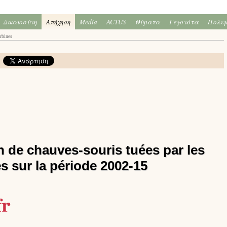
Δικαιοσύνη
Απήχηση
Media
ACTUS
Θύματα
Γεγονότα
Πολυ
rbines
on de chauves-souris tuées par les
s sur la période 2002-15