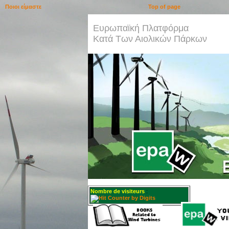
Ποιοι είμαστε
Top of page
Ευρωπαϊκή Πλατφόρμα
Κατά Των Αιολικών Πάρκων
Nombre de visiteurs
: