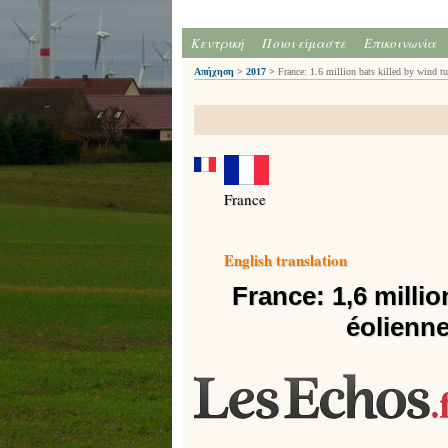
Κεντρική
Ποιοι είμαστε
Επικοινωνία
Απήχηση
>
2017
>
France: 1.6 million bats killed by wind tu
France
English translation
France: 1,6 milli
éolienne