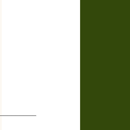
_________