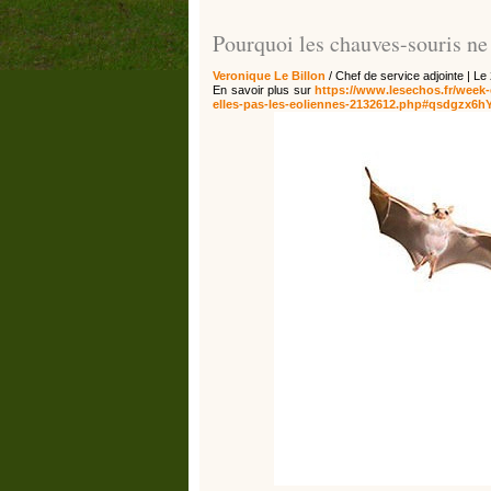
Pourquoi les chauves-souris ne 
Veronique Le Billon
/ Chef de service adjointe | Le
En savoir plus sur
https://www.lesechos.fr/week
elles-pas-les-eoliennes-2132612.php#qsdgzx6