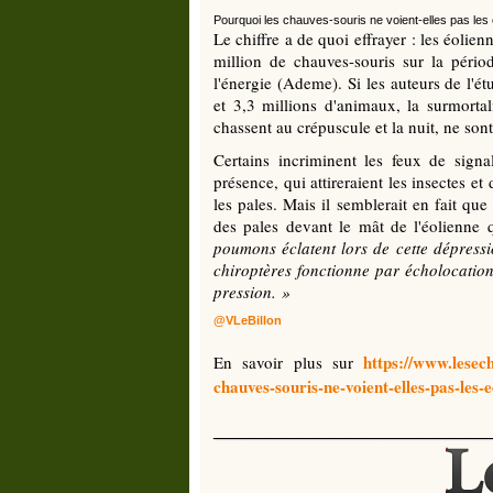
Pourquoi les chauves-souris ne voient-elles pas les
Le chiffre a de quoi effrayer : les éolie
million de chauves-souris sur la péri
l'énergie (Ademe). Si les auteurs de l'é
et 3,3 millions d'animaux, la surmortal
chassent au crépuscule et la nuit, ne son
Certains incriminent les feux de signa
présence, qui attireraient les insectes e
les pales. Mais il semblerait en fait que
des pales devant le mât de l'éolienne
poumons éclatent lors de cette dépressi
chiroptères fonctionne par écholocation 
pression. »
@VLeBillon
https://www.lesec
En savoir plus sur
chauves-souris-ne-voient-elles-pas-l
__________________