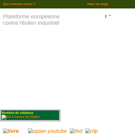
Qui sommes-nous ?
Haut de page
Plateforme européenne
""
contre l'éolien industriel
Nombre de visiteurs
: